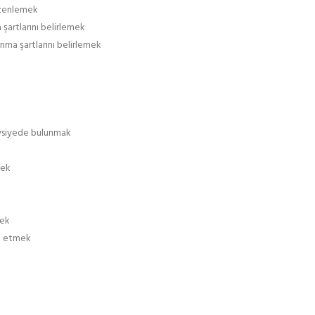
üzenlemek
 şartlarını belirlemek
anma şartlarını belirlemek
avsiyede bulunmak
mek
mek
ip etmek