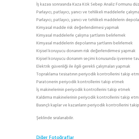
İş kazası sonrasında Kaza Kök Sebep Analiz Formunu d
Parlayıcı, patlayıcı, yanıcı ve tehlikeli maddelerle çalışma
Parlayıcı, patlayıcı, yanıcı ve tehlikeli maddelerin depol
Kimyasal madde risk değerlendirmesi yapmak
Kimyasal maddelerle çalışma şartlarını belirlemek
Kimyasal maddelerin depolanma şartlarını belirlemek
Kişisel koruyucu donanım risk değerlendirmesi yapmak
Kişisel koruyucu donanım seçimi konusunda işverene t
Elektrik güvenliği ile ilgili gerekli çalışmaları yapmak
Topraklama tesisatının periyodik kontrollerini takip et
Paratonerin periyodik kontrollerini takip etmek
İş makinelerinin periyodik kontrollerini takip etmek
Kaldırma makinelerinin periyodik kontrollerini takip et
Basınçlı kaplar ve kazanların periyodik kontrollerini tak
Şeklinde sıralanabilir.
Diğer Fotoğraflar