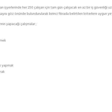
lan işyerlerinde her 250 çalışan için tam gün çalışacak en az bir iş güvenliği uz
yısı göz önünde bulundurularak birinci fıkrada belirtilen kriterlere uygun yet
ının yapacağı çalışmalar ;
tmek
ık yapmak
nmak