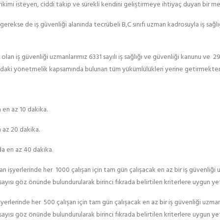
ikimi isteyen, ciddi takip ve sürekli kendini geliştirmeye ihtiyaç duyan bir me
ekse de iş güvenliği alanında tecrübeli B,C sınıfı uzman kadrosuyla iş sağlığı
olan iş güvenliği uzmanlarımız 6331 sayılı iş sağlığı ve güvenliği kanunu ve 2
ındaki yönetmelik kapsamında bulunan tüm yükümlülükleri yerine getirmekte
 en az 10 dakika.
 az 20 dakika.
da en az 40 dakika.
lan işyerlerinde her 1000 çalışan için tam gün çalışacak en az bir iş güvenliği u
yısı göz önünde bulundurularak birinci fıkrada belirtilen kriterlere uygun yet
işyerlerinde her 500 çalışan için tam gün çalışacak en az bir iş güvenliği uzmanı
yısı göz önünde bulundurularak birinci fıkrada belirtilen kriterlere uygun yet